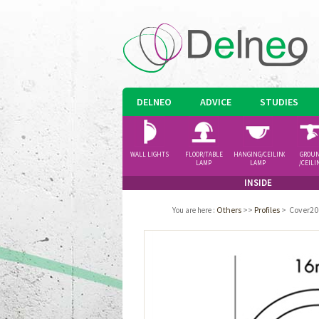
DELNEO
ADVICE
STUDIES
WALL LIGHTS
FLOOR/TABLE
HANGING/CEILING
GROU
LAMP
LAMP
/CEILI
SPOTLI
INSIDE
Others
>>
Profiles
>
Cover200
You are here
: