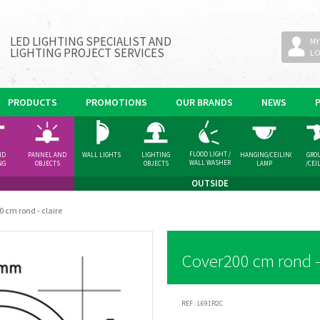
LED LIGHTING SPECIALIST AND
MY
LIGHTING PROJECT SERVICES
L
PRODUCTS
PROMOTIONS
OUR BRANDS
NEWS
FLOOD LIGHT /
ND
PANNEL AND
WALL LIGHTS
LIGHTING
HANGING/CEILING
GRO
WALL WASHER
NG
OBJECTS
OBJECTS
LAMP
/CEI
GHT
SPOT
OUTSIDE
 cm rond - claire
Cover200 cm rond - 
REF :
L691R2C