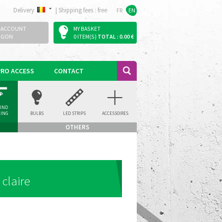
Delivery
|
Shipping fees : free
FR
EN
 ACCOUNT
MY BASKET
OGON
0 ITEM(S)
TOTAL : 0.00 €
PRO ACCESS
CONTACT
UND
LING
BULBS
LED STRIPS
ACCESSOIRES
LIGHT
OTHERS
claire