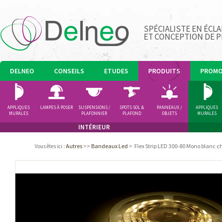
SPÉCIALISTE EN ÉCLA
ET CONCEPTION DE 
DELNEO
CONSEILS
ETUDES
PRODUITS
PROM
APPLIQUES
LAMPES À POSER
SUSPENSIONS /
SPOTS SOL &
PANNEAUX /
APPLIQUES
MURALES
PLAFONNIER
PLAFOND
OBJETS
MURALES
LUMINEUX
INTÉRIEUR
Autres
>>
Bandeaux Led
>
Flex Strip LED 300-80 Mono blanc 
Vous êtes ici
: