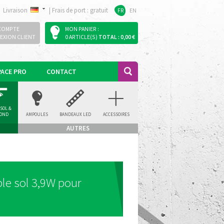
Livraison
|
Frais de port : gratuit
FR
EN
COMPTE
MON PANIER :
EXION CLIENT
0 ARTICLE(S)
TOTAL : 0,00 €
PACE PRO
CONTACT
 SOL &
FOND
AMPOULES
BANDEAUX LED
ACCESSOIRES
AUTRES
le sol 3,9W pour