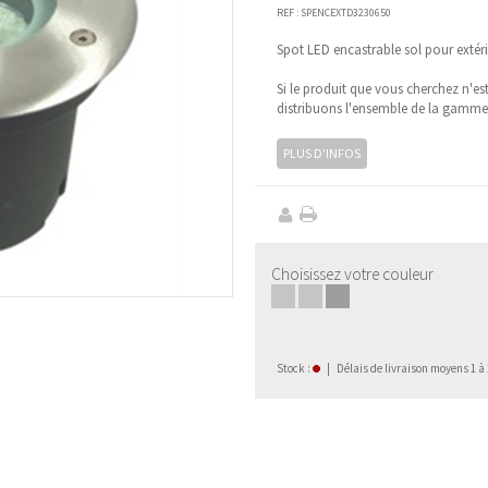
REF :
SPENCEXTD3230650
Spot LED encastrable sol pour extér
Si le produit que vous cherchez n'es
distribuons l'ensemble de la gamm
PLUS D'INFOS
Choisissez votre couleur
■
■
■
Stock
:
|
Délais de livraison moyens 1 à