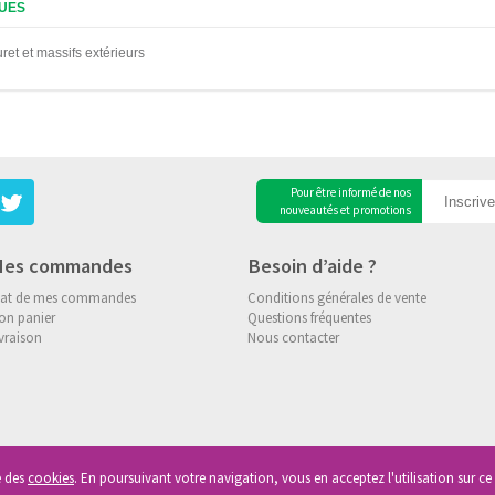
UES
ret et massifs extérieurs
Pour être informé de nos
nouveautés et promotions
es commandes
Besoin d’aide ?
tat de mes commandes
Conditions générales de vente
on panier
Questions fréquentes
vraison
Nous contacter
se des
cookies
. En poursuivant votre navigation, vous en acceptez l'utilisation sur ce 
roits reservés
|
Vie Privée
|
Cookies