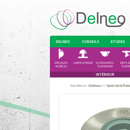
DELNEO
CONSEILS
ETUDES
APPLIQUES
LAMPES À POSER
SUSPENSIONS /
SPOTS S
MURALES
PLAFONNIER
PLAFO
INTÉRIEUR
Extérieur
>>
Spots Sol & Plaf
Vous êtes ici
: