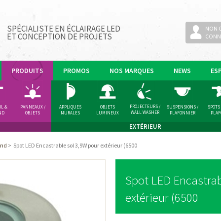
SPÉCIALISTE EN ÉCLAIRAGE LED
MON 
ET CONCEPTION DE PROJETS
CONN
PRODUITS
PROMOS
NOS MARQUES
NEWS
ES
PROJECTEURS /
OL &
PANNEAUX /
APPLIQUES
OBJETS
SUSPENSIONS /
SPOTS
WALL WASHER
ND
OBJETS
MURALES
LUMINEUX
PLAFONNIER
PLA
LUMINEUX
EXTÉRIEUR
ond
>
Spot LED Encastrable sol 3,9W pour extérieur (6500
Spot LED Encastrab
extérieur (6500