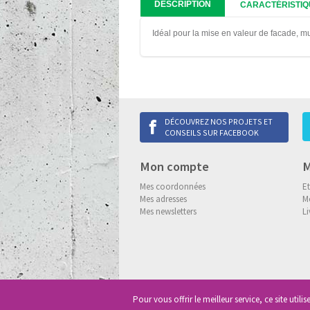
DESCRIPTION
CARACTÉRISTIQ
Idéal pour la mise en valeur de facade, mu
DÉCOUVREZ NOS PROJETS ET
CONSEILS SUR FACEBOOK
Mon compte
M
Mes coordonnées
E
Mes adresses
M
Mes newsletters
Li
Pour vous offrir le meilleur service, ce site utili
Copyright
© 2013-2026 Delneo.
Tous d