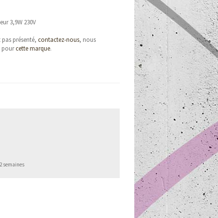
ieur 3,9W 230V
t pas présenté,
contactez-nous
, nous
e pour
cette marque
.
 2 semaines