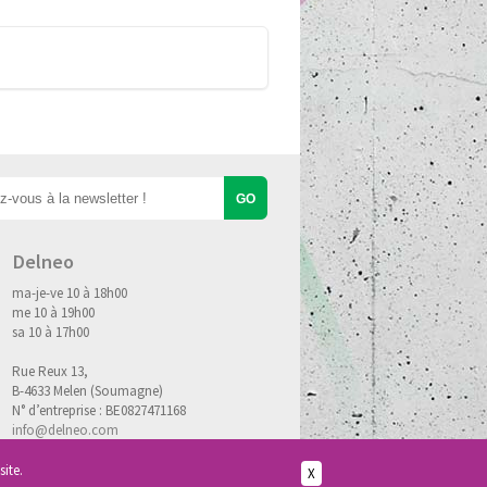
Delneo
ma-je-ve 10 à 18h00
me 10 à 19h00
sa 10 à 17h00
Rue Reux 13,
B-4633 Melen (Soumagne)
N° d’entreprise : BE0827471168
info@delneo.com
site.
X