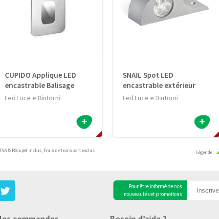
CUPIDO Applique LED
SNAIL Spot LED
encastrable Balisage
encastrable extérieur
Led Luce e Dintorni
Led Luce e Dintorni
TVA & Récupel inclus,
Frais de transport exclus
Légende
:
Pour être informé de nos
nouveautés et promotions
es commandes
Besoin d’aide ?