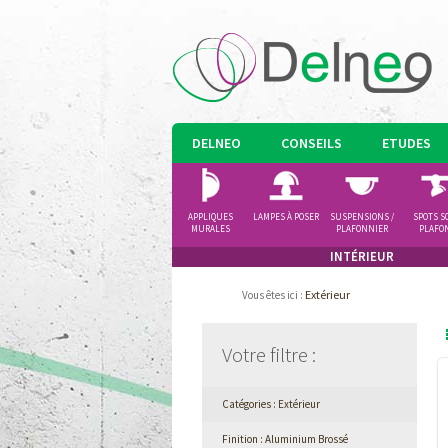
DELNEO
CONSEILS
ETUDES
APPLIQUES
LAMPES À POSER
SUSPENSIONS /
SPOTS S
MURALES
PLAFONNIER
PLAFO
INTÉRIEUR
Extérieur
Vous êtes ici
:
Votre filtre
:
Catégories : Extérieur
Finition : Aluminium Brossé