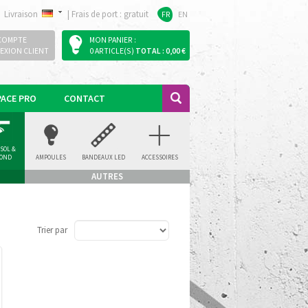
Livraison
|
Frais de port : gratuit
FR
EN
COMPTE
MON PANIER :
EXION CLIENT
0 ARTICLE(S)
TOTAL : 0,00 €
PACE PRO
CONTACT
 SOL &
FOND
AMPOULES
BANDEAUX LED
ACCESSOIRES
AUTRES
Trier par