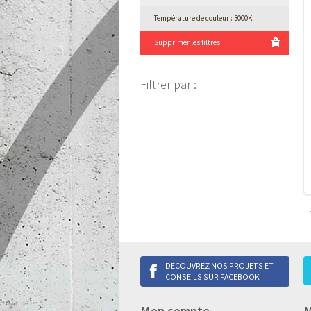
Température de couleur : 3000K
Supprimer les filtres
Filtrer par
:
DÉCOUVREZ NOS PROJETS ET
CONSEILS SUR FACEBOOK
Mon compte
M