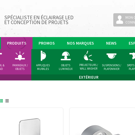
SPÉCIALISTE EN ÉCLAIRAGE LED
MON 
ET CONCEPTION DE PROJETS
CONN
PRODUITS
PROMOS
NOS MARQUES
NEWS
ES
PROJECTEURS /
OL &
PANNEAUX /
APPLIQUES
OBJETS
SUSPENSIONS /
SPOTS
WALL WASHER
ND
OBJETS
MURALES
LUMINEUX
PLAFONNIER
PLA
LUMINEUX
EXTÉRIEUR