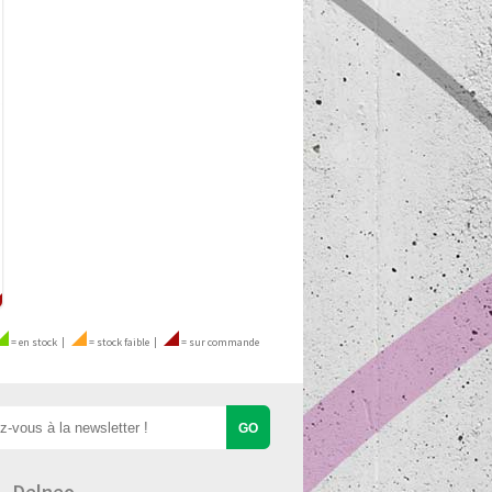
=
en stock
|
=
stock faible
|
=
sur commande
Delneo