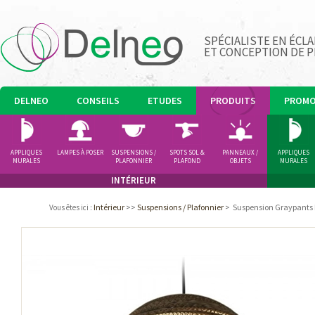
SPÉCIALISTE EN ÉCLA
ET CONCEPTION DE 
DELNEO
CONSEILS
ETUDES
PRODUITS
PROM
APPLIQUES
LAMPES À POSER
SUSPENSIONS /
SPOTS SOL &
PANNEAUX /
APPLIQUES
MURALES
PLAFONNIER
PLAFOND
OBJETS
MURALES
LUMINEUX
INTÉRIEUR
Intérieur
>>
Suspensions / Plafonnier
>
Suspension Graypants
Vous êtes ici
: