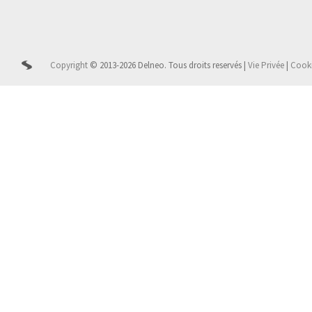
Copyright
© 2013-2026 Delneo.
Tous droits reservés
|
Vie Privée
|
Cook