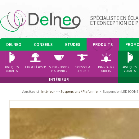
SPÉCIALISTE EN ÉCLA
ET CONCEPTION DE 
DELNEO
CONSEILS
ETUDES
PRODUITS
PROM
APPLIQUES
LAMPES À POSER
SUSPENSIONS /
SPOTS SOL &
PANNEAUX /
APPLIQUES
MURALES
PLAFONNIER
PLAFOND
OBJETS
MURALES
LUMINEUX
INTÉRIEUR
Intérieur
>>
Suspensions / Plafonnier
>
Suspension LED ICONE
Vous êtes ici
: