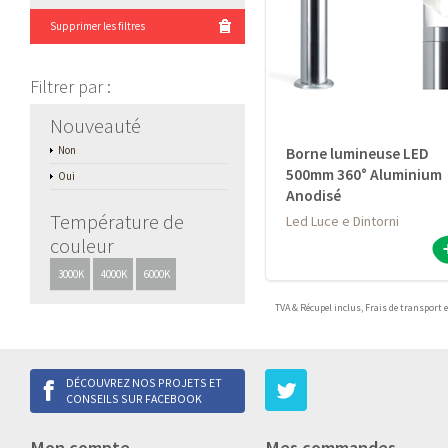
Supprimer les filtres
Filtrer par
:
Nouveauté
Non
Borne lumineuse LED
500mm 360° Aluminium
Oui
Anodisé
Température de
Led Luce e Dintorni
couleur
3000K
4000K
6000K
TVA & Récupel inclus,
Frais de transport 
DÉCOUVREZ NOS PROJETS ET
CONSEILS SUR FACEBOOK
Mon compte
Mes commandes