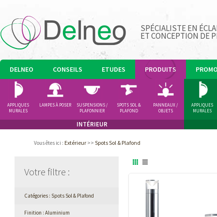
SPÉCIALISTE EN ÉCLA
ET CONCEPTION DE 
DELNEO
CONSEILS
ETUDES
PRODUITS
PROM
APPLIQUES
LAMPES À POSER
SUSPENSIONS /
SPOTS SOL &
PANNEAUX /
APPLIQUES
MURALES
PLAFONNIER
PLAFOND
OBJETS
MURALES
LUMINEUX
INTÉRIEUR
Extérieur
>>
Spots Sol & Plafond
Vous êtes ici
:
Votre filtre
:
Catégories : Spots Sol & Plafond
Finition : Aluminium