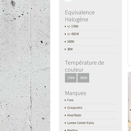
Equivalence
Halogène
+/- 170W
+/- 450 W
160W
38W
Température de
couleur
2700K
3000K
Marques
Faro
Graypants
Hind Rabii
Lumen Center Italia
Nordlux