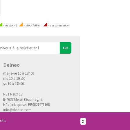
=
en stock
|
=
stock faible
|
=
sur commande
Delneo
ma-je-ve 10 à 18h00
me 10 à 19h00
sa 10 à 17h00
Rue Reux 13,
B-4633 Melen (Soumagne)
N° d’entreprise : BE0827471168
info@delneo.com
site.
X