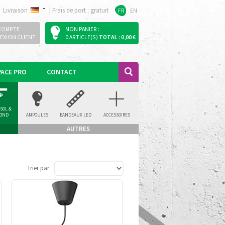
Livraison
|
Frais de port : gratuit
FR
EN
COMPTE
MON PANIER :
EXION CLIENT
0 ARTICLE(S)
TOTAL : 0,00 €
PACE PRO
CONTACT
 SOL &
FOND
AMPOULES
BANDEAUX LED
ACCESSOIRES
AUTRES
Trier par