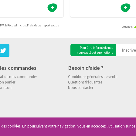
TVA & Récupel inclus,
Frais de transport exclus
Légende
:
Pour être informé de nos
nouveautés et promotions
es commandes
Besoin d’aide ?
tat de mes commandes
Conditions générales de vente
on panier
Questions fréquentes
vraison
Nous contacter
se des
cookies
. En poursuivant votre navigation, vous en acceptez l'utilisation sur ce 
roits reservés
|
Vie Privée
|
Cookies