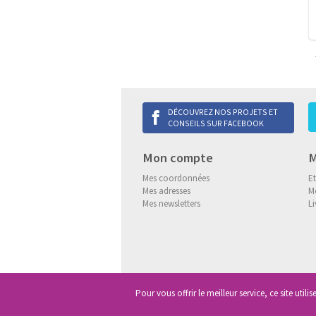
DÉCOUVREZ NOS PROJETS ET
CONSEILS SUR FACEBOOK
Mon compte
M
Mes coordonnées
E
Mes adresses
M
Mes newsletters
Li
Pour vous offrir le meilleur service, ce site utili
Copyright
© 2013-2026 Delneo.
Tous d