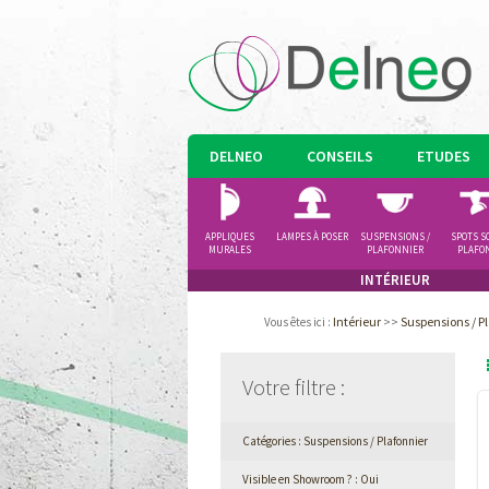
DELNEO
CONSEILS
ETUDES
APPLIQUES
LAMPES À POSER
SUSPENSIONS /
SPOTS S
MURALES
PLAFONNIER
PLAFO
INTÉRIEUR
Intérieur
>>
Suspensions / P
Vous êtes ici
:
Votre filtre
:
Catégories : Suspensions / Plafonnier
Visible en Showroom ? : Oui