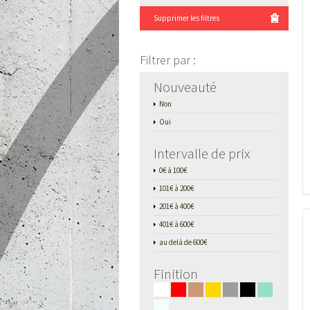
Supprimer les filtres
Filtrer par
:
Nouveauté
Non
Oui
Intervalle de prix
0€ à 100€
101€ à 200€
201€ à 400€
401€ à 600€
au delà de 600€
Finition
■
■
■
■
■
■
■
■