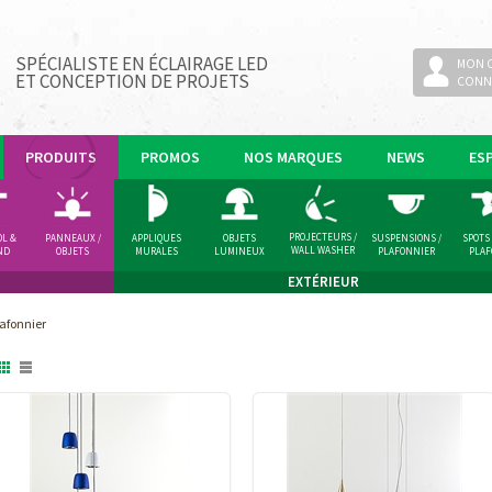
SPÉCIALISTE EN ÉCLAIRAGE LED
MON 
ET CONCEPTION DE PROJETS
CONN
PRODUITS
PROMOS
NOS MARQUES
NEWS
ES
PROJECTEURS /
OL &
PANNEAUX /
APPLIQUES
OBJETS
SUSPENSIONS /
SPOTS
WALL WASHER
ND
OBJETS
MURALES
LUMINEUX
PLAFONNIER
PLA
LUMINEUX
EXTÉRIEUR
lafonnier