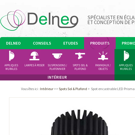
SPÉCIALISTE EN ÉCLA
ET CONCEPTION DE 
DELNEO
CONSEILS
ETUDES
PRODUITS
PROM
APPLIQUES
LAMPES À POSER
SUSPENSIONS /
SPOTS SOL &
PANNEAUX /
APPLIQUES
MURALES
PLAFONNIER
PLAFOND
OBJETS
MURALES
LUMINEUX
INTÉRIEUR
Intérieur
>>
Spots Sol & Plafond
>
Spot encastrable LED Prism
Vous êtes ici
: