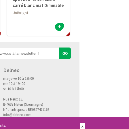
carré blanc mat Dimmable
Unibright
Delneo
ma-je-ve 10 à 18h00
me 10 à 19h00
sa 10 à 17h00
Rue Reux 13,
B-4633 Melen (Soumagne)
N° d’entreprise : BE0827471168
info@delneo.com
site.
X