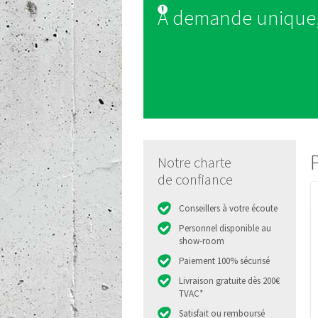
A demande unique, 
Inspiration Extérieu
Notre charte
de confiance
Conseillers à votre écoute
Personnel disponible au
show-room
Paiement 100% sécurisé
Livraison gratuite dès 200€
A demande unique, 
TVAC*
Satisfait ou remboursé