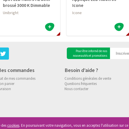
brossé 3000 K Dimmable
Icone
Unibright
Icone
Pour être informé de nos
nouveautés et promotions
es commandes
Besoin d’aide ?
tat de mes commandes
Conditions générales de vente
on panier
Questions fréquentes
vraison
Nous contacter
se des
cookies
. En poursuivant votre navigation, vous en acceptez l'utilisation sur ce 
roits reservés
|
Vie Privée
|
Cookies