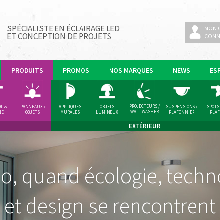
SPÉCIALISTE EN ÉCLAIRAGE LED
MON 
ET CONCEPTION DE PROJETS
CONN
PRODUITS
PROMOS
NOS MARQUES
NEWS
ES
PROJECTEURS /
OL &
PANNEAUX /
APPLIQUES
OBJETS
SUSPENSIONS /
SPOTS
WALL WASHER
ND
OBJETS
MURALES
LUMINEUX
PLAFONNIER
PLA
LUMINEUX
EXTÉRIEUR
o, quand écologie, techn
ernières tendances en écl
et design se rencontrent
LED