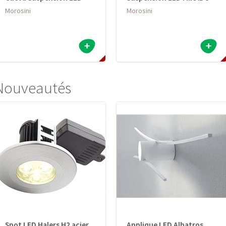
Morosini
Morosini
Nouveautés
Spot LED Halers H2 acier
Applique LED Albatros