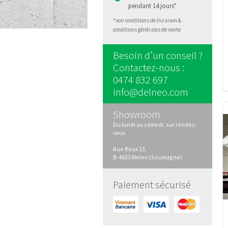
pendant 14 jours*
*voir conditions de livraison &
conditions générales de vente
Besoin d’un conseil ?
Contactez-nous :
0474 832 697
info@delneo.com
Showroom
Du lundi au samedi, sur rendez-
vous
Rue Reux 13,
B-4633 Melen (Soumagne)
Paiement sécurisé