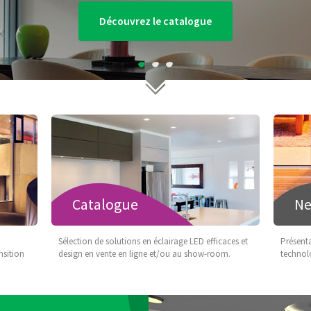
Découvrez le catalogue
r
Catalogue
N
Sélection de solutions en éclairage LED efficaces et
Présent
nsition
design en vente en ligne et/ou au show-room.
technolo