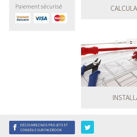
le cas?
Paiement sécurisé
CALCUL
Les Leds... vraime
INSTALL
Pourquoi envisage
comme solution d
DÉCOUVREZ NOS PROJETS ET
CONSEILS SUR FACEBOOK