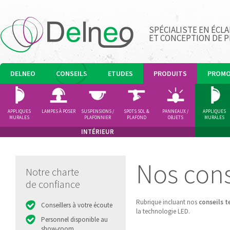
SPÉCIALISTE EN ÉCLA
ET CONCEPTION DE 
DELNEO
CONSEILS
ETUDES
PRODUITS
PROM
APPLIQUES
LAMPES À POSER
SUSPENSIONS /
SPOTS SOL &
PANNEAUX /
APPLIQUES
MURALES
PLAFONNIER
PLAFOND
OBJETS
MURALES
LUMINEUX
INTÉRIEUR
Les Leds... vraime
Nos cons
Notre charte
de confiance
Rubrique incluant nos
conseils 
Conseillers à votre écoute
la technologie LED.
Personnel disponible au
show-room