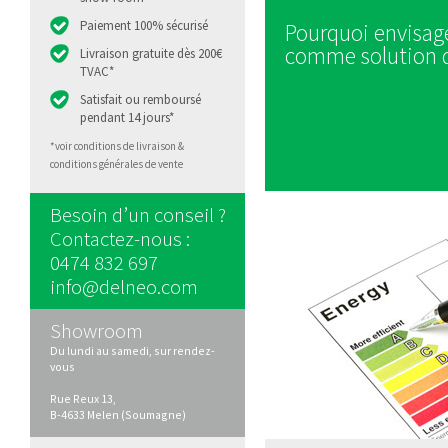
Paiement 100% sécurisé
Pourquoi envisage
comme solution d
Livraison gratuite dès 200€
TVAC*
Satisfait ou remboursé
pendant 14 jours*
*voir conditions de livraison &
conditions générales de vente
Besoin d’un conseil ?
A quoi devez-vous
Contactez-nous :
pour remplacer vo
0474 832 697
actuel par du LED
info@delneo.com
Showroom
Du lundi au samedi, sur rendez-
vous
Rue Reux 13,
Les LEDs donnaie
B-4633 Melen (Soumagne)
ambiance froide. 