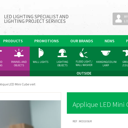
LED LIGHTING SPECIALIST AND
MY
LIGHTING PROJECT SERVICES
L
PRODUCTS
PROMOTIONS
OUR BRANDS
NEWS
FLOOD LIGHT /
ND
PANNEL AND
WALL LIGHTS
LIGHTING
HANGING/CEILING
GRO
WALL WASHER
NG
OBJECTS
OBJECTS
LAMP
/CEI
GHT
SPOT
OUTSIDE
lique LED Mini Cube vert
Applique LED Mini 
REF :
MC010SGR