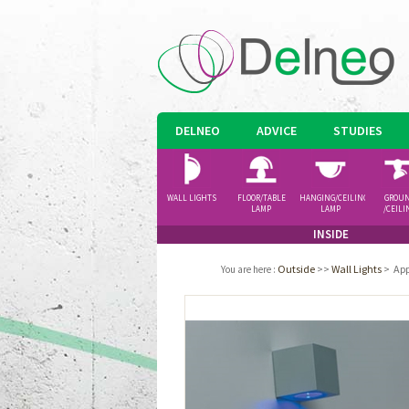
DELNEO
ADVICE
STUDIES
WALL LIGHTS
FLOOR/TABLE
HANGING/CEILING
GROU
LAMP
LAMP
/CEILI
SPOTLI
INSIDE
Outside
>>
Wall Lights
>
App
You are here
: