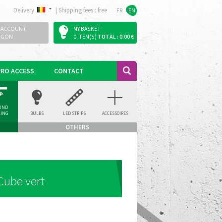
Delivery
|
Shipping fees : free
FR
EN
 ACCOUNT
MY BASKET
OGON
0 ITEM(S)
TOTAL : 0.00 €
PRO ACCESS
CONTACT
UND
LING
BULBS
LED STRIPS
ACCESSOIRES
LIGHT
OTHERS
Cube vert