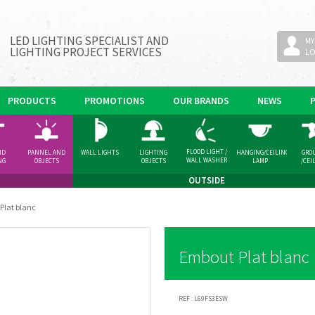
LED LIGHTING SPECIALIST AND
MY
LIGHTING PROJECT SERVICES
L
PRODUCTS
PROMOTIONS
OUR BRANDS
NEWS
FLOOD LIGHT /
ND
PANNEL AND
WALL LIGHTS
LIGHTING
HANGING/CEILING
GRO
WALL WASHER
NG
OBJECTS
OBJECTS
LAMP
/CEI
GHT
SPOT
OUTSIDE
Plat blanc
Embout Plat blanc
REF :
L69FS3ESW