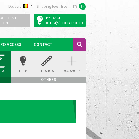
Delivery
|
Shipping fees : free
FR
EN
 ACCOUNT
MY BASKET
OGON
0 ITEM(S)
TOTAL : 0.00 €
PRO ACCESS
CONTACT
UND
LING
BULBS
LED STRIPS
ACCESSOIRES
LIGHT
OTHERS