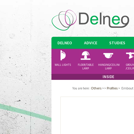
DELNEO
ADVICE
STUDIES
WALL LIGHTS
FLOOR/TABLE
HANGING/CEILING
GROU
LAMP
LAMP
/CEILI
SPOTLI
INSIDE
Others
>>
Profiles
>
Embout 
You are here
: