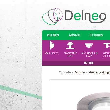
DELNEO
ADVICE
STUDIES
WALL LIGHTS
FLOOR/TABLE
HANGING/CEILING
GROU
LAMP
LAMP
/CEILI
SPOTLI
INSIDE
Outside
>>
Ground /ceiling 
You are here
: