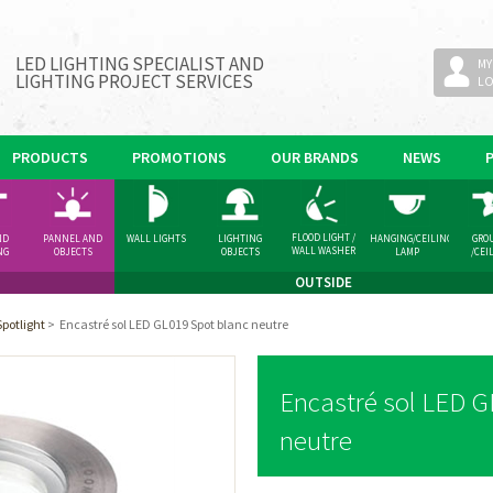
LED LIGHTING SPECIALIST AND
MY
LIGHTING PROJECT SERVICES
L
PRODUCTS
PROMOTIONS
OUR BRANDS
NEWS
FLOOD LIGHT /
ND
PANNEL AND
WALL LIGHTS
LIGHTING
HANGING/CEILING
GRO
WALL WASHER
NG
OBJECTS
OBJECTS
LAMP
/CEI
GHT
SPOT
OUTSIDE
Spotlight
>
Encastré sol LED GL019 Spot blanc neutre
Encastré sol LED G
neutre