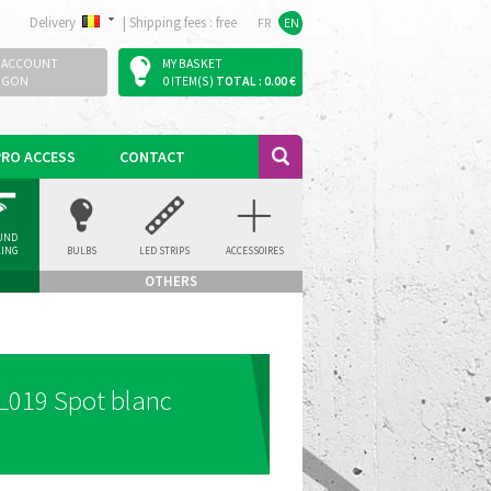
Delivery
|
Shipping fees : free
FR
EN
 ACCOUNT
MY BASKET
OGON
0 ITEM(S)
TOTAL : 0.00 €
PRO ACCESS
CONTACT
UND
LING
BULBS
LED STRIPS
ACCESSOIRES
LIGHT
OTHERS
L019 Spot blanc