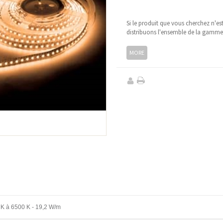
Si le produit que vous cherchez n'es
distribuons l'ensemble de la gamm
MORE
 K à 6500 K - 19,2 W/m