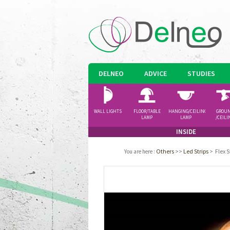
DELNEO
ADVICE
STUDIES
WALL LIGHTS
FLOOR/TABLE
HANGING/CEILING
GROU
LAMP
LAMP
/CEILI
SPOTLI
INSIDE
Others
>>
Led Strips
>
Flex 
You are here
: