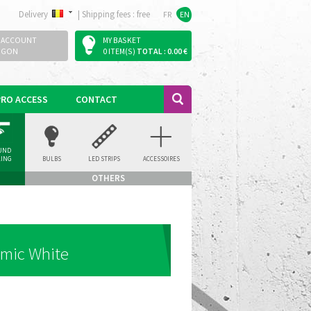
Delivery
|
Shipping fees : free
FR
EN
 ACCOUNT
MY BASKET
OGON
0 ITEM(S)
TOTAL : 0.00 €
PRO ACCESS
CONTACT
UND
LING
BULBS
LED STRIPS
ACCESSOIRES
LIGHT
OTHERS
amic White