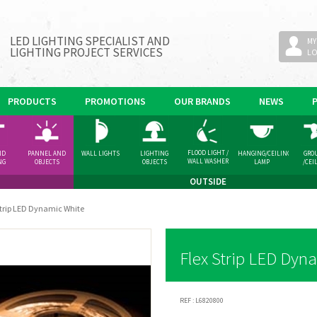
LED LIGHTING SPECIALIST AND
MY
LIGHTING PROJECT SERVICES
L
PRODUCTS
PROMOTIONS
OUR BRANDS
NEWS
FLOOD LIGHT /
ND
PANNEL AND
WALL LIGHTS
LIGHTING
HANGING/CEILING
GRO
WALL WASHER
NG
OBJECTS
OBJECTS
LAMP
/CEI
GHT
SPOT
OUTSIDE
Strip LED Dynamic White
Flex Strip LED Dyn
REF :
L6820800