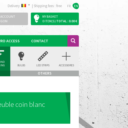
Delivery
|
Shipping fees : free
FR
EN
 ACCOUNT
MY BASKET
OGON
0 ITEM(S)
TOTAL : 0.00 €
PRO ACCESS
CONTACT
UND
LING
BULBS
LED STRIPS
ACCESSOIRES
LIGHT
OTHERS
euble coin blanc