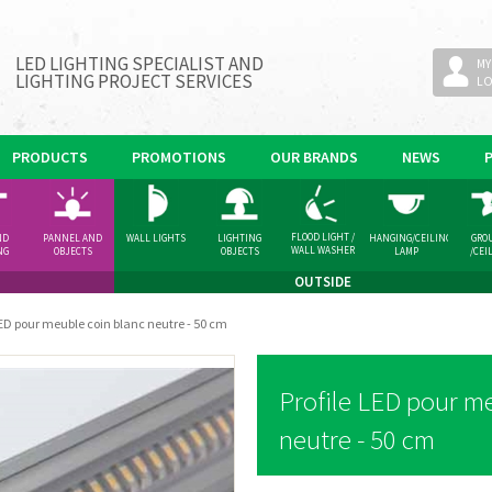
LED LIGHTING SPECIALIST AND
MY
LIGHTING PROJECT SERVICES
L
PRODUCTS
PROMOTIONS
OUR BRANDS
NEWS
FLOOD LIGHT /
ND
PANNEL AND
WALL LIGHTS
LIGHTING
HANGING/CEILING
GRO
WALL WASHER
NG
OBJECTS
OBJECTS
LAMP
/CEI
GHT
SPOT
OUTSIDE
LED pour meuble coin blanc neutre - 50 cm
Profile LED pour m
neutre - 50 cm