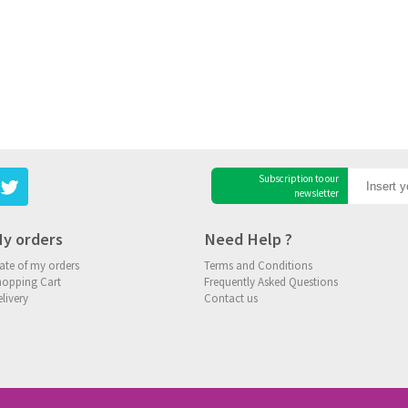
Subscription to our
newsletter
y orders
Need Help ?
ate of my orders
Terms and Conditions
hopping Cart
Frequently Asked Questions
livery
Contact us