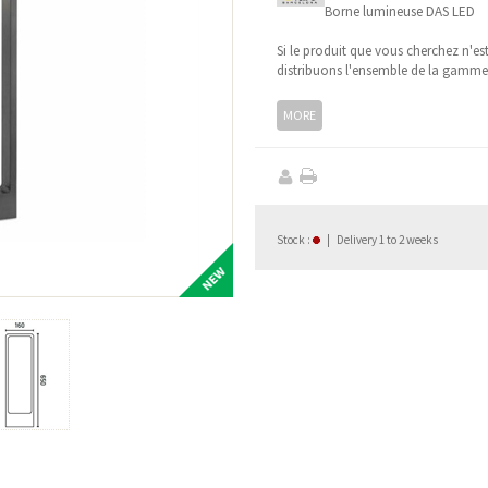
Borne lumineuse DAS LED
Si le produit que vous cherchez n'es
distribuons l'ensemble de la gamm
MORE
Stock
:
|
Delivery 1 to 2 weeks