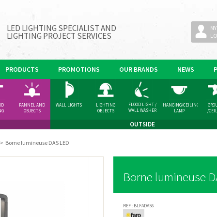
LED LIGHTING SPECIALIST AND
MY
LIGHTING PROJECT SERVICES
L
PRODUCTS
PROMOTIONS
OUR BRANDS
NEWS
FLOOD LIGHT /
ND
PANNEL AND
WALL LIGHTS
LIGHTING
HANGING/CEILING
GRO
WALL WASHER
NG
OBJECTS
OBJECTS
LAMP
/CEI
GHT
SPOT
OUTSIDE
>
Borne lumineuse DAS LED
Borne lumineuse D
REF :
BLFADAS6