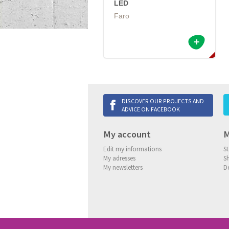
LED
Faro
DISCOVER OUR PROJECTS AND
ADVICE ON FACEBOOK
My account
M
Edit my informations
St
My adresses
S
My newsletters
De