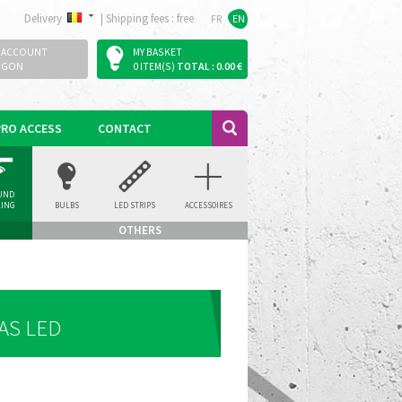
Delivery
|
Shipping fees : free
FR
EN
 ACCOUNT
MY BASKET
OGON
0 ITEM(S)
TOTAL : 0.00 €
PRO ACCESS
CONTACT
UND
LING
BULBS
LED STRIPS
ACCESSOIRES
LIGHT
OTHERS
AS LED