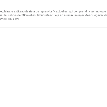
;clairage ext&eacute;rieur de lignes<br /> actuelles, qui comprend la technologie
 hauteur<br /> de 30cm et est fabriqu&eacute;e en aluminium inject&eacute; avec<br 
 5W 3000K 4</p>