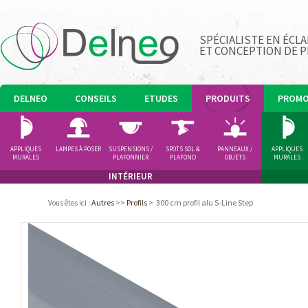
SPÉCIALISTE EN ÉCLA
ET CONCEPTION DE 
DELNEO
CONSEILS
ETUDES
PRODUITS
PROM
APPLIQUES
LAMPES À POSER
SUSPENSIONS /
SPOTS SOL &
PANNEAUX /
APPLIQUES
MURALES
PLAFONNIER
PLAFOND
OBJETS
MURALES
LUMINEUX
INTÉRIEUR
Autres
>>
Profils
>
300 cm profil alu S-Line Step
Vous êtes ici
: