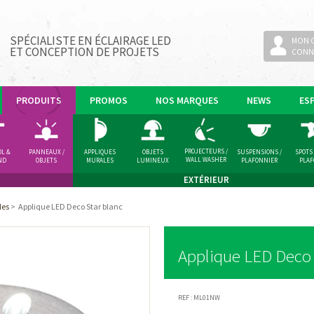
SPÉCIALISTE EN ÉCLAIRAGE LED
MON 
ET CONCEPTION DE PROJETS
CONN
PRODUITS
PROMOS
NOS MARQUES
NEWS
ES
PROJECTEURS /
OL &
PANNEAUX /
APPLIQUES
OBJETS
SUSPENSIONS /
SPOTS
WALL WASHER
ND
OBJETS
MURALES
LUMINEUX
PLAFONNIER
PLA
LUMINEUX
EXTÉRIEUR
les
>
Applique LED Deco Star blanc
Applique LED Deco 
REF :
ML01NW