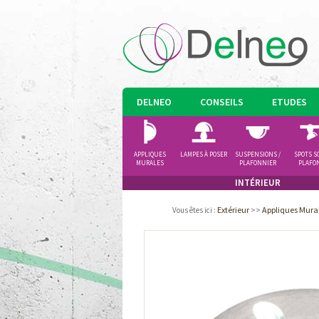
DELNEO
CONSEILS
ETUDES
APPLIQUES
LAMPES À POSER
SUSPENSIONS /
SPOTS S
MURALES
PLAFONNIER
PLAFO
INTÉRIEUR
Extérieur
>>
Appliques Mura
Vous êtes ici
: