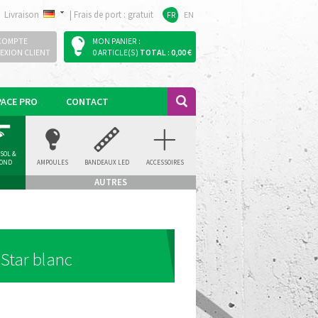
Livraison
|
Frais de port : gratuit
FR
EN
COMPTE
MON PANIER :
EXION CLIENT
0 ARTICLE(S)
TOTAL : 0,00 €
PACE PRO
CONTACT
 SOL &
FOND
AMPOULES
BANDEAUX LED
ACCESSOIRES
AUTRES
Star blanc