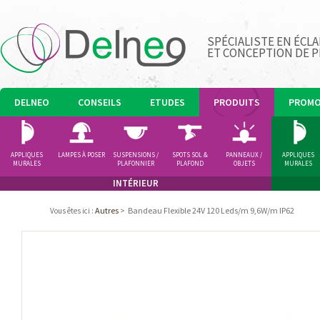
SPÉCIALISTE EN ÉCLA
ET CONCEPTION DE 
DELNEO
CONSEILS
ETUDES
PRODUITS
PROM
APPLIQUES
LAMPES À POSER
SUSPENSIONS /
SPOTS SOL &
PANNEAUX /
APPLIQUES
MURALES
PLAFONNIER
PLAFOND
OBJETS
MURALES
LUMINEUX
INTÉRIEUR
Autres
>
Bandeau Flexible 24V 120 Leds/m 9,6W/m IP62
Vous êtes ici
: