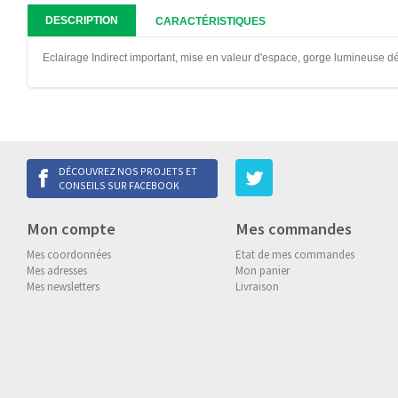
DESCRIPTION
CARACTÉRISTIQUES
Eclairage Indirect important, mise en valeur d'espace, gorge lumineuse déc
DÉCOUVREZ NOS PROJETS ET
CONSEILS SUR FACEBOOK
Mon compte
Mes commandes
Mes coordonnées
Etat de mes commandes
Mes adresses
Mon panier
Mes newsletters
Livraison