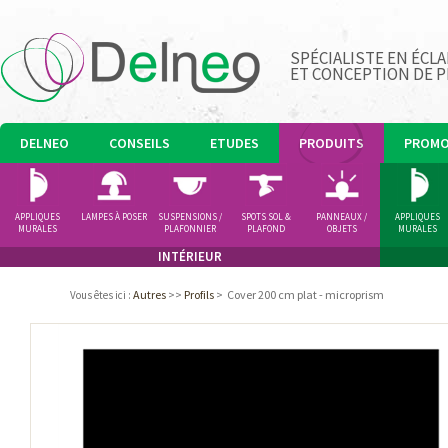
SPÉCIALISTE EN ÉCLA
ET CONCEPTION DE 
DELNEO
CONSEILS
ETUDES
PRODUITS
PROM
APPLIQUES
LAMPES À POSER
SUSPENSIONS /
SPOTS SOL &
PANNEAUX /
APPLIQUES
MURALES
PLAFONNIER
PLAFOND
OBJETS
MURALES
LUMINEUX
INTÉRIEUR
Autres
>>
Profils
>
Cover 200 cm plat - microprism
Vous êtes ici
: