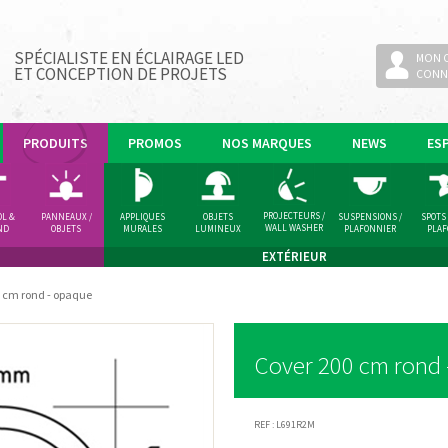
SPÉCIALISTE EN ÉCLAIRAGE LED
MON 
ET CONCEPTION DE PROJETS
CONN
PRODUITS
PROMOS
NOS MARQUES
NEWS
ES
PROJECTEURS /
OL &
PANNEAUX /
APPLIQUES
OBJETS
SUSPENSIONS /
SPOTS
WALL WASHER
ND
OBJETS
MURALES
LUMINEUX
PLAFONNIER
PLA
LUMINEUX
EXTÉRIEUR
 cm rond - opaque
Cover 200 cm rond
REF :
L691R2M