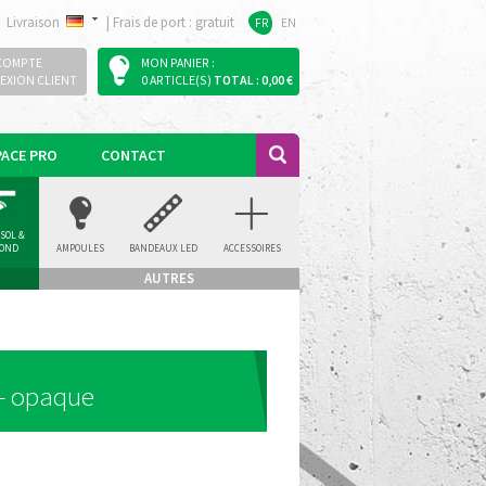
Livraison
|
Frais de port : gratuit
FR
EN
COMPTE
MON PANIER :
EXION CLIENT
0 ARTICLE(S)
TOTAL : 0,00 €
PACE PRO
CONTACT
 SOL &
FOND
AMPOULES
BANDEAUX LED
ACCESSOIRES
AUTRES
 - opaque