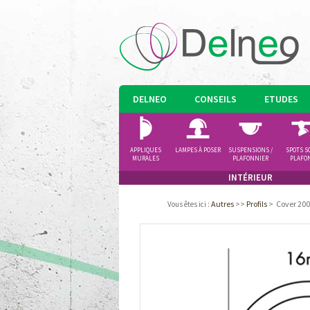
DELNEO
CONSEILS
ETUDES
APPLIQUES
LAMPES À POSER
SUSPENSIONS /
SPOTS S
MURALES
PLAFONNIER
PLAFO
INTÉRIEUR
Autres
>>
Profils
>
Cover 200
Vous êtes ici
: