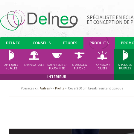
SPÉCIALISTE EN ÉCLA
ET CONCEPTION DE 
DELNEO
CONSEILS
ETUDES
PRODUITS
PROM
APPLIQUES
LAMPES À POSER
SUSPENSIONS /
SPOTS SOL &
PANNEAUX /
APPLIQUES
MURALES
PLAFONNIER
PLAFOND
OBJETS
MURALES
LUMINEUX
INTÉRIEUR
Autres
>>
Profils
>
Cover200 cm break resistant opaque
Vous êtes ici
: