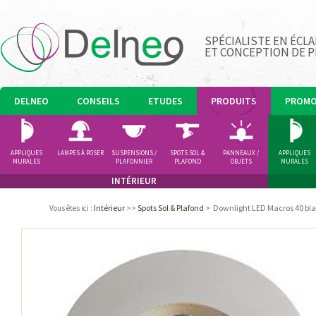
SPÉCIALISTE EN ÉCLA
ET CONCEPTION DE 
DELNEO
CONSEILS
ETUDES
PRODUITS
PROM
APPLIQUES
LAMPES À POSER
SUSPENSIONS /
SPOTS SOL &
PANNEAUX /
APPLIQUES
MURALES
PLAFONNIER
PLAFOND
OBJETS
MURALES
LUMINEUX
INTÉRIEUR
Intérieur
>>
Spots Sol & Plafond
>
Downlight LED Macros 40 bl
Vous êtes ici
: