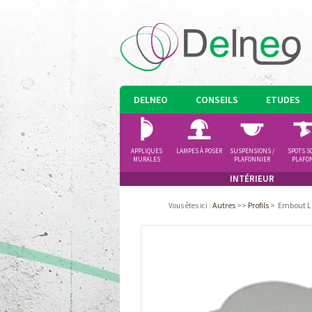
DELNEO
CONSEILS
ETUDES
APPLIQUES
LAMPES À POSER
SUSPENSIONS /
SPOTS S
MURALES
PLAFONNIER
PLAFO
INTÉRIEUR
Autres
>>
Profils
>
Embout Le
Vous êtes ici
: