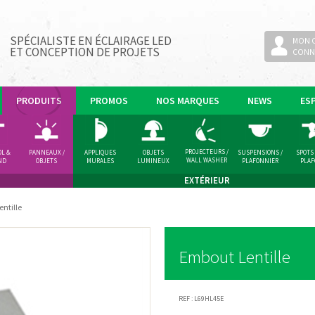
SPÉCIALISTE EN ÉCLAIRAGE LED
MON 
ET CONCEPTION DE PROJETS
CONN
PRODUITS
PROMOS
NOS MARQUES
NEWS
ES
PROJECTEURS /
OL &
PANNEAUX /
APPLIQUES
OBJETS
SUSPENSIONS /
SPOTS
WALL WASHER
ND
OBJETS
MURALES
LUMINEUX
PLAFONNIER
PLA
LUMINEUX
EXTÉRIEUR
ntille
Embout Lentille
REF :
L69HL45E