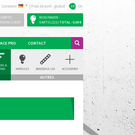
Livraison
|
Frais de port : gratuit
FR
EN
COMPTE
MON PANIER :
EXION CLIENT
0 ARTICLE(S)
TOTAL : 0,00 €
PACE PRO
CONTACT
 SOL &
FOND
AMPOULES
BANDEAUX LED
ACCESSOIRES
AUTRES