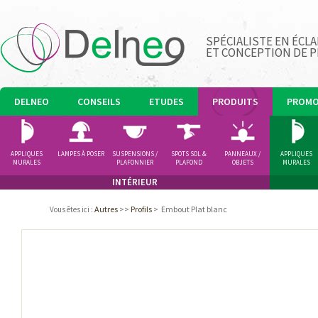
SPÉCIALISTE EN ÉCLA
ET CONCEPTION DE 
DELNEO
CONSEILS
ETUDES
PRODUITS
PROM
APPLIQUES
LAMPES À POSER
SUSPENSIONS /
SPOTS SOL &
PANNEAUX /
APPLIQUES
MURALES
PLAFONNIER
PLAFOND
OBJETS
MURALES
LUMINEUX
INTÉRIEUR
Autres
>>
Profils
>
Embout Plat blanc
Vous êtes ici
: