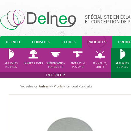
SPÉCIALISTE EN ÉCLA
ET CONCEPTION DE 
DELNEO
CONSEILS
ETUDES
PRODUITS
PROM
APPLIQUES
LAMPES À POSER
SUSPENSIONS /
SPOTS SOL &
PANNEAUX /
APPLIQUES
MURALES
PLAFONNIER
PLAFOND
OBJETS
MURALES
LUMINEUX
INTÉRIEUR
Autres
>>
Profils
>
Embout Rond alu
Vous êtes ici
: