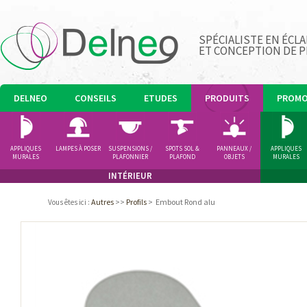
SPÉCIALISTE EN ÉCLA
ET CONCEPTION DE 
DELNEO
CONSEILS
ETUDES
PRODUITS
PROM
APPLIQUES
LAMPES À POSER
SUSPENSIONS /
SPOTS SOL &
PANNEAUX /
APPLIQUES
MURALES
PLAFONNIER
PLAFOND
OBJETS
MURALES
LUMINEUX
INTÉRIEUR
Autres
>>
Profils
>
Embout Rond alu
Vous êtes ici
: