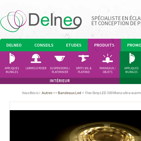
SPÉCIALISTE EN ÉCLA
ET CONCEPTION DE 
DELNEO
CONSEILS
ETUDES
PRODUITS
PROM
APPLIQUES
LAMPES À POSER
SUSPENSIONS /
SPOTS SOL &
PANNEAUX /
APPLIQUES
MURALES
PLAFONNIER
PLAFOND
OBJETS
MURALES
LUMINEUX
INTÉRIEUR
Autres
>>
Bandeaux Led
>
Flex Strip LED 300 Mono ultra warm
Vous êtes ici
: