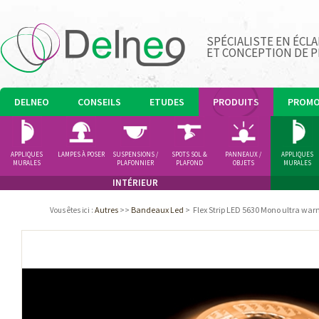
SPÉCIALISTE EN ÉCLA
ET CONCEPTION DE 
DELNEO
CONSEILS
ETUDES
PRODUITS
PROM
APPLIQUES
LAMPES À POSER
SUSPENSIONS /
SPOTS SOL &
PANNEAUX /
APPLIQUES
MURALES
PLAFONNIER
PLAFOND
OBJETS
MURALES
LUMINEUX
INTÉRIEUR
Autres
>>
Bandeaux Led
>
Flex Strip LED 5630 Mono ultra wa
Vous êtes ici
: