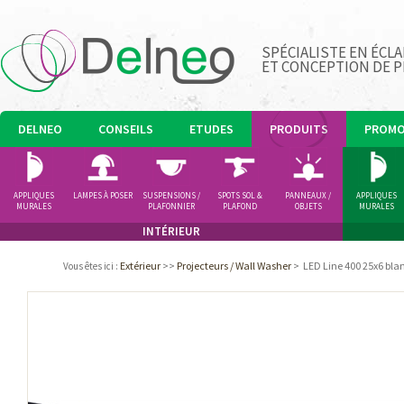
SPÉCIALISTE EN ÉCLA
ET CONCEPTION DE 
DELNEO
CONSEILS
ETUDES
PRODUITS
PROM
APPLIQUES
LAMPES À POSER
SUSPENSIONS /
SPOTS SOL &
PANNEAUX /
APPLIQUES
MURALES
PLAFONNIER
PLAFOND
OBJETS
MURALES
LUMINEUX
INTÉRIEUR
Extérieur
>>
Projecteurs / Wall Washer
>
LED Line 400 25x6 bl
Vous êtes ici
: