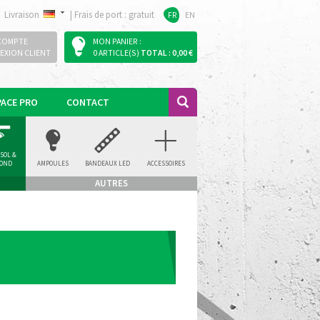
Livraison
|
Frais de port : gratuit
FR
EN
COMPTE
MON PANIER :
EXION CLIENT
0 ARTICLE(S)
TOTAL : 0,00 €
PACE PRO
CONTACT
 SOL &
FOND
AMPOULES
BANDEAUX LED
ACCESSOIRES
AUTRES