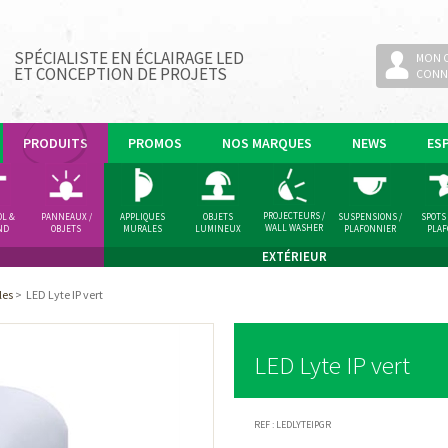
SPÉCIALISTE EN ÉCLAIRAGE LED
MON 
ET CONCEPTION DE PROJETS
CONN
PRODUITS
PROMOS
NOS MARQUES
NEWS
ES
PROJECTEURS /
OL &
PANNEAUX /
APPLIQUES
OBJETS
SUSPENSIONS /
SPOTS
WALL WASHER
ND
OBJETS
MURALES
LUMINEUX
PLAFONNIER
PLA
LUMINEUX
EXTÉRIEUR
les
>
LED Lyte IP vert
LED Lyte IP vert
REF :
LEDLYTEIPGR