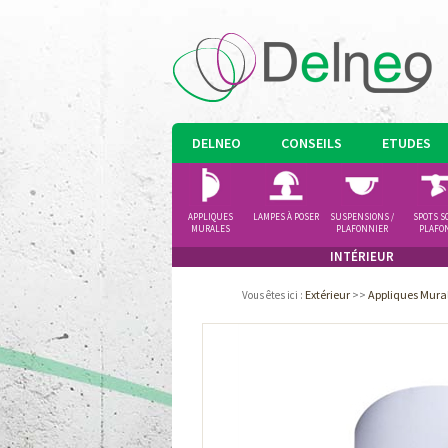
DELNEO
CONSEILS
ETUDES
APPLIQUES
LAMPES À POSER
SUSPENSIONS /
SPOTS S
MURALES
PLAFONNIER
PLAFO
INTÉRIEUR
Extérieur
>>
Appliques Mura
Vous êtes ici
: