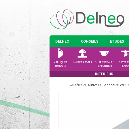
DELNEO
CONSEILS
ETUDES
APPLIQUES
LAMPES À POSER
SUSPENSIONS /
SPOTS S
MURALES
PLAFONNIER
PLAFO
INTÉRIEUR
Autres
>>
Bandeaux Led
>
Vous êtes ici
: