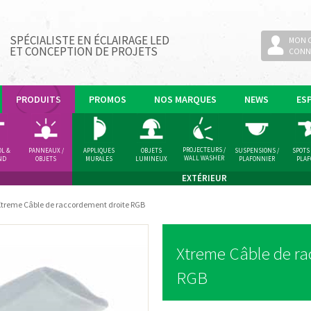
SPÉCIALISTE EN ÉCLAIRAGE LED
MON 
ET CONCEPTION DE PROJETS
CONN
PRODUITS
PROMOS
NOS MARQUES
NEWS
ES
PROJECTEURS /
OL &
PANNEAUX /
APPLIQUES
OBJETS
SUSPENSIONS /
SPOTS
WALL WASHER
ND
OBJETS
MURALES
LUMINEUX
PLAFONNIER
PLA
LUMINEUX
EXTÉRIEUR
Xtreme Câble de raccordement droite RGB
Xtreme Câble de ra
RGB