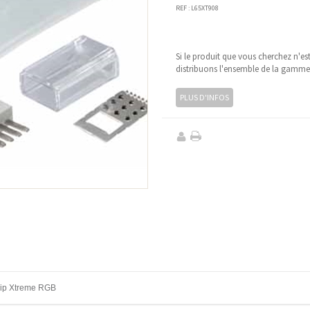
REF :
L65XT908
Si le produit que vous cherchez n'es
distribuons l'ensemble de la gamm
PLUS D'INFOS
trip Xtreme RGB