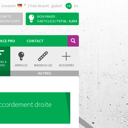
Livraison
|
Frais de port : gratuit
FR
EN
COMPTE
MON PANIER :
EXION CLIENT
0 ARTICLE(S)
TOTAL : 0,00 €
PACE PRO
CONTACT
 SOL &
FOND
AMPOULES
BANDEAUX LED
ACCESSOIRES
AUTRES
ccordement droite