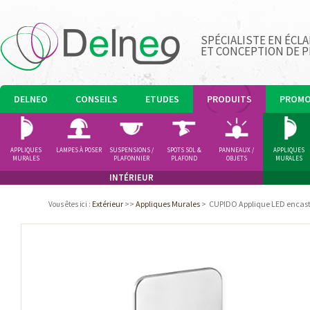
SPÉCIALISTE EN ÉCLA
ET CONCEPTION DE 
DELNEO
CONSEILS
ETUDES
PRODUITS
PROM
APPLIQUES
LAMPES À POSER
SUSPENSIONS /
SPOTS SOL &
PANNEAUX /
APPLIQUES
MURALES
PLAFONNIER
PLAFOND
OBJETS
MURALES
LUMINEUX
INTÉRIEUR
Extérieur
>>
Appliques Murales
>
CUPIDO Applique LED encast
Vous êtes ici
: