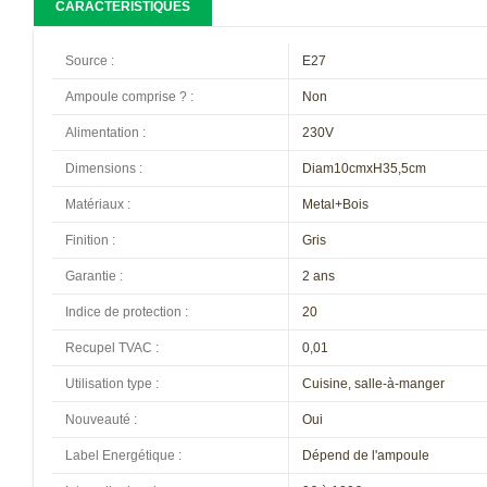
CARACTÉRISTIQUES
Source
:
E27
Ampoule comprise ?
:
Non
Alimentation
:
230V
Dimensions
:
Diam10cmxH35,5cm
Matériaux
:
Metal+Bois
Finition
:
Gris
Garantie
:
2 ans
Indice de protection
:
20
Recupel TVAC
:
0,01
Utilisation type
:
Cuisine, salle-à-manger
Nouveauté
:
Oui
Label Energétique
:
Dépend de l'ampoule