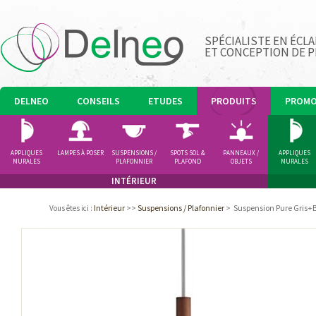
SPÉCIALISTE EN ÉCLA
ET CONCEPTION DE 
DELNEO
CONSEILS
ETUDES
PRODUITS
PROM
APPLIQUES
LAMPES À POSER
SUSPENSIONS /
SPOTS SOL &
PANNEAUX /
APPLIQUES
MURALES
PLAFONNIER
PLAFOND
OBJETS
MURALES
LUMINEUX
INTÉRIEUR
Intérieur
>>
Suspensions / Plafonnier
>
Suspension Pure Gris+
Vous êtes ici
: