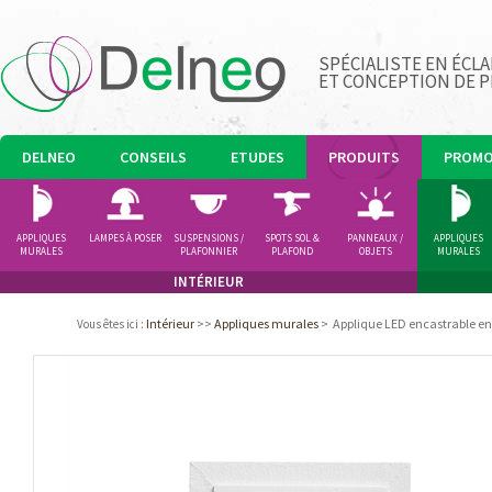
SPÉCIALISTE EN ÉCLA
ET CONCEPTION DE 
DELNEO
CONSEILS
ETUDES
PRODUITS
PROM
APPLIQUES
LAMPES À POSER
SUSPENSIONS /
SPOTS SOL &
PANNEAUX /
APPLIQUES
MURALES
PLAFONNIER
PLAFOND
OBJETS
MURALES
LUMINEUX
INTÉRIEUR
Intérieur
>>
Appliques murales
>
Applique LED encastrable en 
Vous êtes ici
: