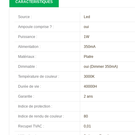
CARACTÉRISTIQUES
Source
:
Led
Ampoule comprise ?
:
oui
Puissance
:
1W
Alimentation
:
350mA
Matériaux
:
Platre
Dimmable
:
oui (Dimmer 350mA)
Température de couleur
:
3000K
Durée de vie
:
40000H
Garantie
:
2 ans
Indice de protection
:
Indice de rendu de couleur
:
80
Recupel TVAC
:
0,01