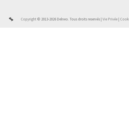
Copyright
© 2013-2026 Delneo.
Tous droits reservés
|
Vie Privée
|
Cook