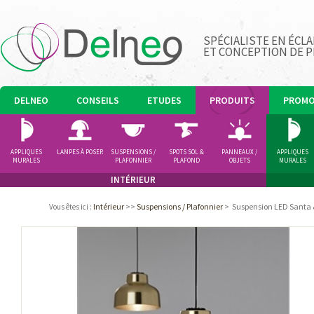
SPÉCIALISTE EN ÉCLA
ET CONCEPTION DE 
DELNEO
CONSEILS
ETUDES
PRODUITS
PROM
APPLIQUES
LAMPES À POSER
SUSPENSIONS /
SPOTS SOL &
PANNEAUX /
APPLIQUES
MURALES
PLAFONNIER
PLAFOND
OBJETS
MURALES
LUMINEUX
INTÉRIEUR
Intérieur
>>
Suspensions / Plafonnier
>
Suspension LED Santa &
Vous êtes ici
: