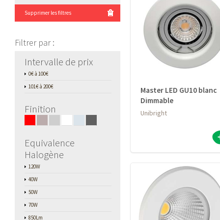
Supprimer les filtres
Filtrer par
:
Intervalle de prix
0€ à 100€
101€ à 200€
Master LED GU10 blanc
Dimmable
Finition
Unibright
■
■
■
■
■
■
Equivalence
Halogène
120W
40W
50W
70W
850Lm