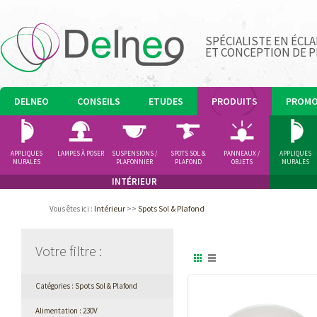
SPÉCIALISTE EN ÉCLA
ET CONCEPTION DE 
DELNEO
CONSEILS
ETUDES
PRODUITS
PROM
APPLIQUES
LAMPES À POSER
SUSPENSIONS /
SPOTS SOL &
PANNEAUX /
APPLIQUES
MURALES
PLAFONNIER
PLAFOND
OBJETS
MURALES
LUMINEUX
INTÉRIEUR
Intérieur
>>
Spots Sol & Plafond
Vous êtes ici
:
Votre filtre
:
Catégories : Spots Sol & Plafond
Alimentation : 230V