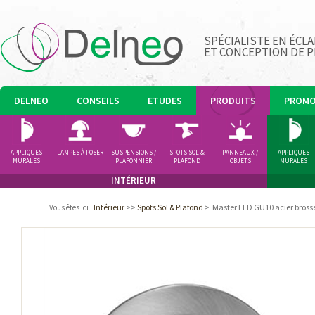
SPÉCIALISTE EN ÉCLA
ET CONCEPTION DE 
DELNEO
CONSEILS
ETUDES
PRODUITS
PROM
APPLIQUES
LAMPES À POSER
SUSPENSIONS /
SPOTS SOL &
PANNEAUX /
APPLIQUES
MURALES
PLAFONNIER
PLAFOND
OBJETS
MURALES
LUMINEUX
INTÉRIEUR
Intérieur
>>
Spots Sol & Plafond
>
Master LED GU10 acier bros
Vous êtes ici
: