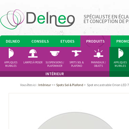
SPÉCIALISTE EN ÉCLA
ET CONCEPTION DE 
DELNEO
CONSEILS
ETUDES
PRODUITS
PROM
APPLIQUES
LAMPES À POSER
SUSPENSIONS /
SPOTS SOL &
PANNEAUX /
APPLIQUES
MURALES
PLAFONNIER
PLAFOND
OBJETS
MURALES
LUMINEUX
INTÉRIEUR
Intérieur
>>
Spots Sol & Plafond
>
Spot encastrable Orion LED
Vous êtes ici
: